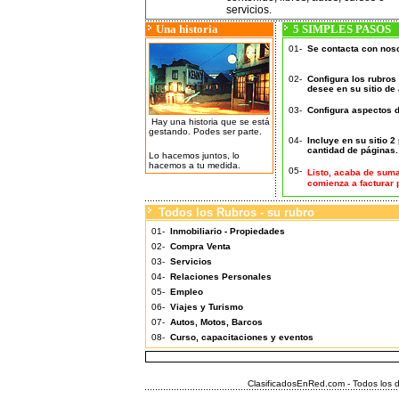
servicios.
Una historia
5 SIMPLES PASOS
01-
Se contacta con nos
02-
Configura los rubros
desee en su sitio de
03-
Configura aspectos d
Hay una historia que se está
gestando. Podes ser parte.
04-
Incluye en su sitio 2
cantidad de páginas.
Lo hacemos juntos, lo
hacemos a tu medida.
05-
Listo, acaba de suma
comienza a facturar 
Todos los Rubros - su rubro
01-
Inmobiliario - Propiedades
02-
Compra Venta
03-
Servicios
04-
Relaciones
Personales
05-
Empleo
06-
Viajes y Turismo
07-
Autos, Motos, Barcos
08-
Curso, capacitaciones y eventos
ClasificadosEnRed.com - Todos los 