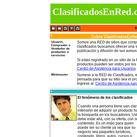
ClasificadosEnRed.
B
Sobre ClasificadosEnR
Usuario,
Somos una RED de sitios que compa
Comprador o
clasificados buscamos ofrecer una s
Vendedor de
publicación y difusión de sus avisos 
productos o
servicios
Si estas registrado en un sitio de la
productos pueden ser vistos por los 
Centro de Asistencia para Usuarios
Webmaster
Sumese a la RED de Clasificados, es
pensada para que su sitio sea el pro
Ingrese al
Centro de Asistencia pa
El fenómeno de los clasificados
Cuando una persona tiene uan clar
intensión de adquirir un producto h
la búsqueda en los buscadores. Us
debe estar allá, con su oferta, con s
contenido. Es un imán para quien
puede ser su cliente ya sea que su
negocio sea paquetes turísticos,
contenido, libros, autos, cursos o